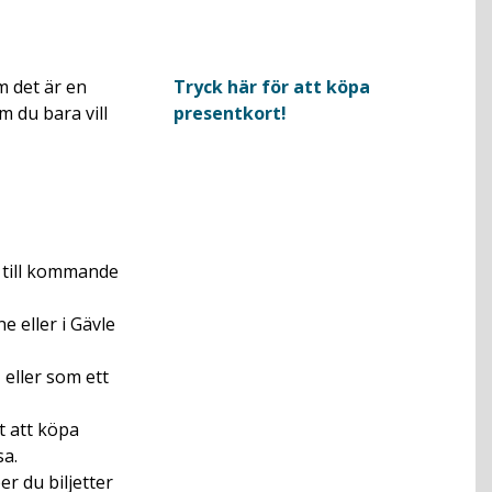
m det är en
Tryck här för att köpa
m du bara vill
presentkort!
r till kommande
e eller i Gävle
, eller som ett
t att köpa
sa.
r du biljetter