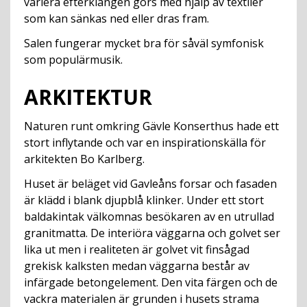
variera efterklangen görs med hjälp av textiler
som kan sänkas ned eller dras fram.
Salen fungerar mycket bra för såväl symfonisk
som populärmusik.
ARKITEKTUR
Naturen runt omkring Gävle Konserthus hade ett
stort inflytande och var en inspirationskälla för
arkitekten Bo Karlberg.
Huset är beläget vid Gavleåns forsar och fasaden
är klädd i blank djupblå klinker. Under ett stort
baldakintak välkomnas besökaren av en utrullad
granitmatta. De interiöra väggarna och golvet ser
lika ut men i realiteten är golvet vit finsågad
grekisk kalksten medan väggarna består av
infärgade betongelement. Den vita färgen och de
vackra materialen är grunden i husets strama