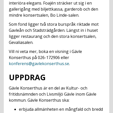
interiöra elegans. Foajén sträcker ut sig i en
gallerigång med biljettkassa, garderob och den
mindre konsertsalen, Bo Linde-salen.
Som fond ligger två stora burspråk riktade mot
Gavleån och Stadsträdgården. Längst in i huset
ligger restaurang och den stora konsertsalen,
Gevaliasalen.
Vill ni veta mer, boka en visning i Gävle
Konserthus på 026-172906 eller
konferens@gavlekonserthus.se
.
UPPDRAG
Gävle Konserthus är en del av Kultur- och
fritidsnämnden och Livsmiljö Gävle inom Gävle
kommun. Gävle Konserthus ska:
erbjuda allmänheten en mångfald och bredd