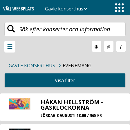
VÄLJ WEBBPLATS
Gävle konserthus
Toggle
navigation
Växla
meny
GÄVLE KONSERTHUS
EVENEMANG
Visa filter
HÅKAN HELLSTRÖM -
GASKLOCKORNA
LÖRDAG 8 AUGUSTI 18.00 / 965 KR