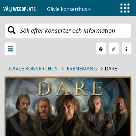
VÄLJ WEBBPLATS
Gävle konserthus
Toggle
navigation
Växla
meny
GÄVLE KONSERTHUS
EVENEMANG
DARE