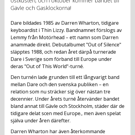
östkusten, och i oktober kommer bandet till
Gävle och Gasklockorna!
Dare bildades 1985 av Darren Wharton, tidigare
keyboardist i Thin Lizzy. Bandnamnet förslogs av
Lemmy från Motörhead – ett namn som Darren
anammade direkt. Debutalbumet "Out of Silence"
släpptes 1988, och redan året därpå turnerade
Dare i Sverige som förband till Europe under
deras "Out of This World"-turné.
Den turnén lade grunden till ett långvarigt band
mellan Dare och den svenska publiken – en
relation som nu sträcker sig över nästan tre
decennier. Under årets turné återvänder bandet
bland annat till Gävle och Stockholm, städer där de
tidigare delat scen med Europe., men även spelat
själva under åren därefter.
Darren Wharton har även återkommande