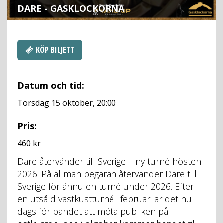
DARE - GASKLOCKORNA
KÖP BILJETT
Datum och tid:
Torsdag 15 oktober, 20:00
Pris:
460 kr
Dare
Dare återvänder till Sverige – ny turné hösten
-
2026! På allmän begäran återvänder Dare till
Gasklockorna
Sverige för ännu en turné under 2026. Efter
en utsåld västkustturné i februari är det nu
dags för bandet att möta publiken på