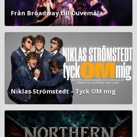
Från Broadway till Duvemåla
Niklas Strömstedt – Tyck OM mig