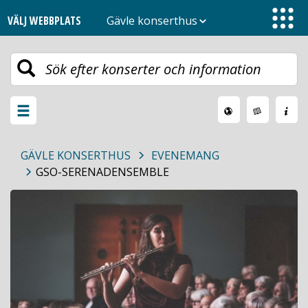
VÄLJ WEBBPLATS
Gävle konserthus
Toggle
navigation
Växla
meny
GÄVLE KONSERTHUS
EVENEMANG
GSO-SERENADENSEMBLE