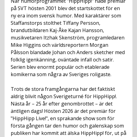
När humorprogrammet "HippHipp!" hade premiär
på SVT hösten 2001 blev det startskottet för en
ny era inom svensk humor. Med karaktärer som
Staffanstorps stolthet Tiffany Persson,
brandutbildaren Kaj-Åke Kajan Hansson,
musikvetaren Itzhak Skenström, programledaren
Mike Higgins och världsreportern Morgan
Pålsson blandade Johan och Anders sketcher med
folklig igenkänning, oväntade infall och satir.
Serien blev enormt populär och etablerade
komikerna som några av Sveriges roligaste.
Trots de stora framgångarna har det faktiskt
aldrig blivit någon Sverigeturné för HippHipp!.
Nästa år – 25 år efter genombrottet – är det
äntligen dags! Hösten 2026 är det premiär för
"HippHipp Live!", en sprakande show som för
första gången tar den humor och galenskap som
publiken har kommit att älska HippHipp! för, ut på