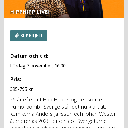
HIPPHIPP LIVE!
KÖP BILJETT
Datum och tid:
Lördag 7 november, 16:00
Pris:
395-795 kr
HippHipp
25 år efter att HippHipp! slog ner som en
Live!
humorbomb i Sverige står det nu klart att
komikerna Anders Jansson och Johan Wester
återförenas 2026 för en stor Sverigeturné