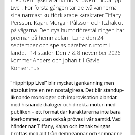
med den nyskrivna humorshowen "HippHipp
Live!". För första gången tar de två vännerna
sina närmast kultförklarade karaktärer Tiffany
Persson, Kajan, Morgan Pålsson och Itzhak ut
på vägarna. Den nya humorföreställningen har
premiär på hemmaplan i Lund den 24
september och spelas därefter runtom i
landet i 14 städer. Den 7 & 8 november 2026
kommer Anders och Johan till Gävle
Konserthus!
"HippHipp Live!" blir mycket igenkänning men
absolut inte en ren nostalgiresa. Det blir standup-
liknande monologer och improvisation blandat
med hisnande dialoger och direkta möten med
publiken – ett format där karaktärerna inte bara
återkommer, utan också prövas i vår samtid. Vad
händer när Tiffany, Kajan och Itzhak tvingas
brottas med allt från dejtingappar och sömnapné