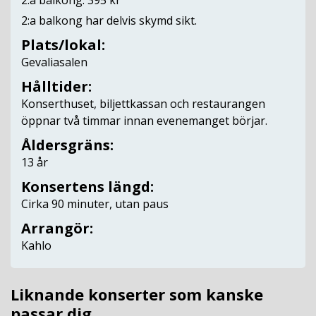
2:a balkong: 395 kr
2:a balkong har delvis skymd sikt.
Plats/lokal:
Gevaliasalen
Hålltider:
Konserthuset, biljettkassan och restaurangen
öppnar två timmar innan evenemanget börjar.
Åldersgräns:
13 år
Konsertens längd:
Cirka 90 minuter, utan paus
Arrangör:
Kahlo
Liknande konserter som kanske
passar dig