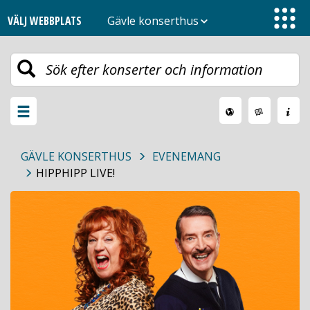
VÄLJ WEBBPLATS
Gävle konserthus
Toggle
navigation
Växla
meny
GÄVLE KONSERTHUS
EVENEMANG
HIPPHIPP LIVE!