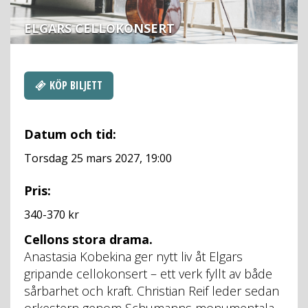
ELGARS CELLOKONSERT
KÖP BILJETT
Datum och tid:
Torsdag 25 mars 2027, 19:00
Pris:
340-370 kr
Elgars
Cellons stora drama.
cellokonsert
Anastasia Kobekina ger nytt liv åt Elgars
gripande cellokonsert – ett verk fyllt av både
sårbarhet och kraft. Christian Reif leder sedan