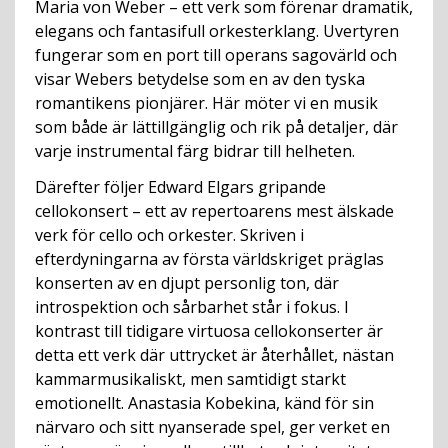
Maria von Weber – ett verk som förenar dramatik,
elegans och fantasifull orkesterklang. Uvertyren
fungerar som en port till operans sagovärld och
visar Webers betydelse som en av den tyska
romantikens pionjärer. Här möter vi en musik
som både är lättillgänglig och rik på detaljer, där
varje instrumental färg bidrar till helheten.
Därefter följer Edward Elgars gripande
cellokonsert – ett av repertoarens mest älskade
verk för cello och orkester. Skriven i
efterdyningarna av första världskriget präglas
konserten av en djupt personlig ton, där
introspektion och sårbarhet står i fokus. I
kontrast till tidigare virtuosa cellokonserter är
detta ett verk där uttrycket är återhållet, nästan
kammarmusikaliskt, men samtidigt starkt
emotionellt. Anastasia Kobekina, känd för sin
närvaro och sitt nyanserade spel, ger verket en