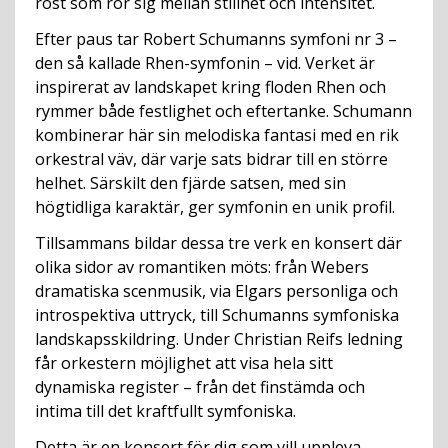
röst som rör sig mellan stillhet och intensitet.
Efter paus tar Robert Schumanns symfoni nr 3 –
den så kallade Rhen-symfonin – vid. Verket är
inspirerat av landskapet kring floden Rhen och
rymmer både festlighet och eftertanke. Schumann
kombinerar här sin melodiska fantasi med en rik
orkestral väv, där varje sats bidrar till en större
helhet. Särskilt den fjärde satsen, med sin
högtidliga karaktär, ger symfonin en unik profil.
Tillsammans bildar dessa tre verk en konsert där
olika sidor av romantiken möts: från Webers
dramatiska scenmusik, via Elgars personliga och
introspektiva uttryck, till Schumanns symfoniska
landskapsskildring. Under Christian Reifs ledning
får orkestern möjlighet att visa hela sitt
dynamiska register – från det finstämda och
intima till det kraftfullt symfoniska.
Detta är en konsert för dig som vill uppleva