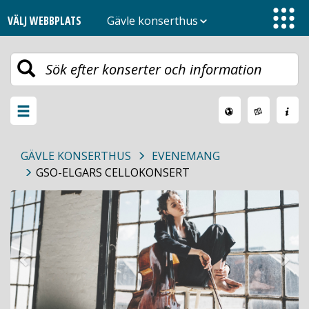
VÄLJ WEBBPLATS
Gävle konserthus
Toggle
navigation
Växla
meny
GÄVLE KONSERTHUS
EVENEMANG
GSO-ELGARS CELLOKONSERT
Previous
Nex